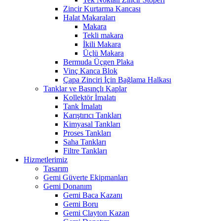
Zincir Kurtarma Kancası
Halat Makaraları
Makara
Tekli makara
İkili Makara
Üçlü Makara
Bermuda Üçgen Plaka
Vinç Kanca Blok
Çapa Zinciri İçin Bağlama Halkası
Tanklar ve Basınçlı Kaplar
Kollektör İmalatı
Tank İmalatı
Karıştırıcı Tankları
Kimyasal Tankları
Proses Tankları
Saha Tankları
Filtre Tankları
Hizmetlerimiz
Tasarım
Gemi Güverte Ekipmanları
Gemi Donanım
Gemi Baca Kazanı
Gemi Boru
Gemi Clayton Kazan