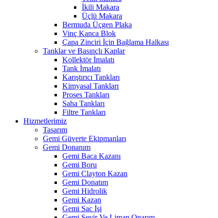
İkili Makara
Üçlü Makara
Bermuda Üçgen Plaka
Vinç Kanca Blok
Çapa Zinciri İçin Bağlama Halkası
Tanklar ve Basınçlı Kaplar
Kollektör İmalatı
Tank İmalatı
Karıştırıcı Tankları
Kimyasal Tankları
Proses Tankları
Saha Tankları
Filtre Tankları
Hizmetlerimiz
Tasarım
Gemi Güverte Ekipmanları
Gemi Donanım
Gemi Baca Kazanı
Gemi Boru
Gemi Clayton Kazan
Gemi Donatım
Gemi Hidrolik
Gemi Kazan
Gemi Sac İşi
Gemi Seyir Ve Liman Onarım