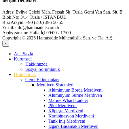
İletişim Detayları
Adres:
Evliya Çelebi Mah. Fersah Sk. Tuzla Gemi Yan San. Sit. B
Blok No: 3/14 Tuzla / İSTANBUL
Bizi Arayın:
+90 (216) 395 50 55
Email:
info@hammadde.com.tr
Açılış zamanı:
Hafta İçi 09:00 - 17:00
Copyright © 2026 Hammadde Mühendislik San. ve Tic. A.Ş.
×
Ana Sayfa
Kurumsal
Hakkımızda
Sosyal Sorumluluk
Ürünlerimiz
Gemi Ekipmanları
Merdiven Sistemleri
Alüminyum Borda Merdiveni
Alüminyum Sürme Merdiven
Marine Wharf Ladder
Pilot Merdiveni
Küpeşte Merdiveni
Kombinasyon Merdiveni
Tank İniş Merdiveni
Izgara Basamaklı Merdiven