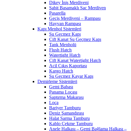
Dikey İniş Merdiveni
Sabit Basamaklı Sac Merdiven
Pasarella
Geçiş Merdiveni – Rampası
Hayvan Rampası
Kapı Menhol Sistemleri
Su Geçmez Kapı
Çift Kanat Su Geçmez Kapı
Tank Menholü
Flush Hatch
Watertight Hatch
Çift Kanat Watertight Hatch
Acil Çıkış Kaportası
Kargo Hatch
Su Geçmez Kayar Kapı
Demirleme Sistemleri
Gemi Babası
Panama Loçası
Saptırma Makarası
Loça
Bariyer Tamburu
Deniz Şamandırası
Halat Sarma Tamburu
Kablo Çekme Tamburu
Anele Halkası – Gemi Bağlama Halkası –