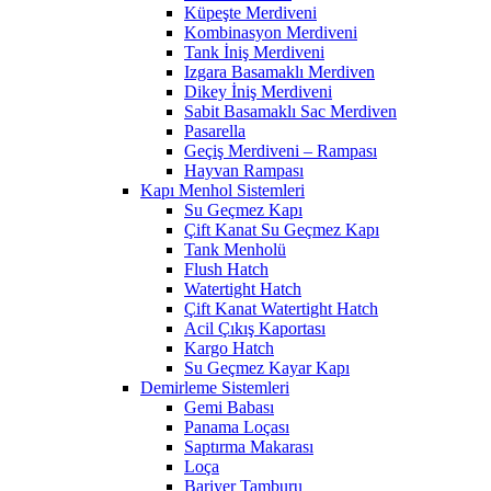
Küpeşte Merdiveni
Kombinasyon Merdiveni
Tank İniş Merdiveni
Izgara Basamaklı Merdiven
Dikey İniş Merdiveni
Sabit Basamaklı Sac Merdiven
Pasarella
Geçiş Merdiveni – Rampası
Hayvan Rampası
Kapı Menhol Sistemleri
Su Geçmez Kapı
Çift Kanat Su Geçmez Kapı
Tank Menholü
Flush Hatch
Watertight Hatch
Çift Kanat Watertight Hatch
Acil Çıkış Kaportası
Kargo Hatch
Su Geçmez Kayar Kapı
Demirleme Sistemleri
Gemi Babası
Panama Loçası
Saptırma Makarası
Loça
Bariyer Tamburu