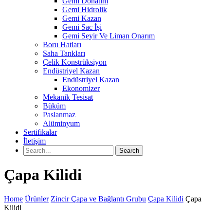
Gemi Donatım
Gemi Hidrolik
Gemi Kazan
Gemi Sac İşi
Gemi Seyir Ve Liman Onarım
Boru Hatları
Saha Tankları
Çelik Konstrüksiyon
Endüstriyel Kazan
Endüstriyel Kazan
Ekonomizer
Mekanik Tesisat
Büküm
Paslanmaz
Alüminyum
Sertifikalar
İletişim
Çapa Kilidi
Home
Ürünler
Zincir Çapa ve Bağlantı Grubu
Çapa Kilidi
Çapa
Kilidi