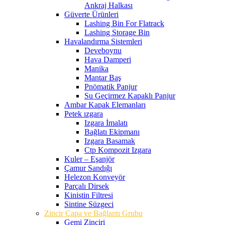
Ankraj Halkası
Güverte Ürünleri
Lashing Bin For Flatrack
Lashing Storage Bin
Havalandırma Sistemleri
Deveboynu
Hava Damperi
Manika
Mantar Baş
Pnömatik Panjur
Su Geçirmez Kapaklı Panjur
Ambar Kapak Elemanları
Petek ızgara
Izgara İmalatı
Bağlatı Ekipmanı
Izgara Basamak
Ctp Kompozit Izgara
Kuler – Eşanjör
Çamur Sandığı
Helezon Konveyör
Parçalı Dirsek
Kinistin Filtresi
Sintine Süzgeci
Zincir Çapa ve Bağlantı Grubu
Gemi Zinciri