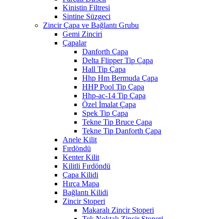
Kinistin Filtresi
Sintine Süzgeci
Zincir Çapa ve Bağlantı Grubu
Gemi Zinciri
Çapalar
Danforth Çapa
Delta Flipper Tip Çapa
Hall Tip Çapa
Hhp Hm Bermuda Çapa
HHP Pool Tip Çapa
Hhp-ac-14 Tip Çapa
Özel İmalat Çapa
Spek Tip Çapa
Tekne Tip Bruce Çapa
Tekne Tip Danforth Çapa
Anele Kilit
Fırdöndü
Kenter Kilit
Kilitli Fırdöndü
Çapa Kilidi
Hırça Mapa
Bağlantı Kilidi
Zincir Stoperi
Makaralı Zincir Stoperi
Tek Noktalı Zincir Stoperi