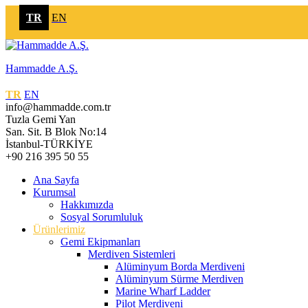
TR
EN
Hammadde A.Ş.
TR
EN
info@hammadde.com.tr
Tuzla Gemi Yan
San. Sit. B Blok No:14
İstanbul-TÜRKİYE
+90 216 395 50 55
Ana Sayfa
Kurumsal
Hakkımızda
Sosyal Sorumluluk
Ürünlerimiz
Gemi Ekipmanları
Merdiven Sistemleri
Alüminyum Borda Merdiveni
Alüminyum Sürme Merdiven
Marine Wharf Ladder
Pilot Merdiveni