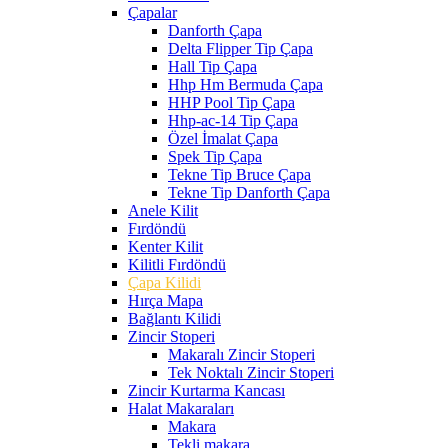
Çapalar
Danforth Çapa
Delta Flipper Tip Çapa
Hall Tip Çapa
Hhp Hm Bermuda Çapa
HHP Pool Tip Çapa
Hhp-ac-14 Tip Çapa
Özel İmalat Çapa
Spek Tip Çapa
Tekne Tip Bruce Çapa
Tekne Tip Danforth Çapa
Anele Kilit
Fırdöndü
Kenter Kilit
Kilitli Fırdöndü
Çapa Kilidi
Hırça Mapa
Bağlantı Kilidi
Zincir Stoperi
Makaralı Zincir Stoperi
Tek Noktalı Zincir Stoperi
Zincir Kurtarma Kancası
Halat Makaraları
Makara
Tekli makara