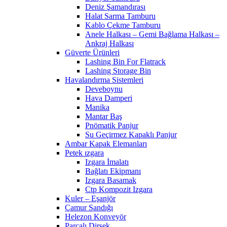
Deniz Şamandırası
Halat Sarma Tamburu
Kablo Çekme Tamburu
Anele Halkası – Gemi Bağlama Halkası –
Ankraj Halkası
Güverte Ürünleri
Lashing Bin For Flatrack
Lashing Storage Bin
Havalandırma Sistemleri
Deveboynu
Hava Damperi
Manika
Mantar Baş
Pnömatik Panjur
Su Geçirmez Kapaklı Panjur
Ambar Kapak Elemanları
Petek ızgara
Izgara İmalatı
Bağlatı Ekipmanı
Izgara Basamak
Ctp Kompozit Izgara
Kuler – Eşanjör
Çamur Sandığı
Helezon Konveyör
Parçalı Dirsek