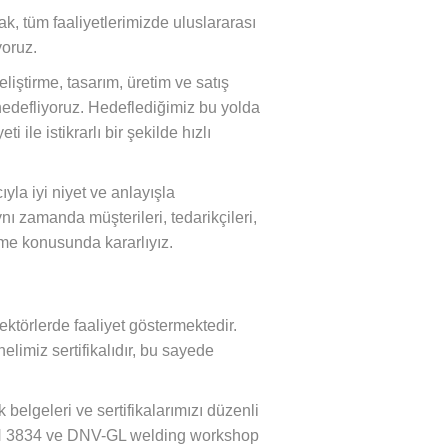
rak, tüm faaliyetlerimizde uluslararası
yoruz.
eliştirme, tasarım, üretim ve satış
i hedefliyoruz. Hedeflediğimiz bu yolda
ile istikrarlı bir şekilde hızlı
yla iyi niyet ve anlayışla
 zamanda müşterileri, tedarikçileri,
ürme konusunda kararlıyız.
ktörlerde faaliyet göstermektedir.
limiz sertifikalıdır, bu sayede
belgeleri ve sertifikalarımızı düzenli
N 3834 ve DNV-GL welding workshop