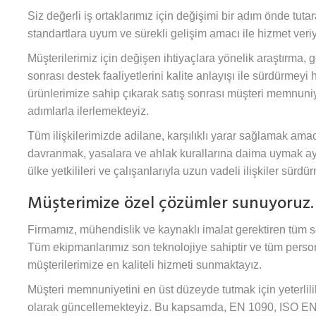
Siz değerli iş ortaklarımız için değişimi bir adım önde tuta
standartlara uyum ve sürekli gelişim amacı ile hizmet veri
Müşterilerimiz için değişen ihtiyaçlara yönelik araştırma, g
sonrası destek faaliyetlerini kalite anlayışı ile sürdürmey
ürünlerimize sahip çıkarak satış sonrası müşteri memnuniyeti 
adımlarla ilerlemekteyiz.
Tüm ilişkilerimizde adilane, karşılıklı yarar sağlamak amacı
davranmak, yasalara ve ahlak kurallarına daima uymak aynı
ülke yetkilileri ve çalışanlarıyla uzun vadeli ilişkiler sürd
Müşterimize özel çözümler sunuyoruz.
Firmamız, mühendislik ve kaynaklı imalat gerektiren tüm se
Tüm ekipmanlarımız son teknolojiye sahiptir ve tüm persone
müşterilerimize en kaliteli hizmeti sunmaktayız.
Müşteri memnuniyetini en üst düzeyde tutmak için yeterlilik 
olarak güncellemekteyiz. Bu kapsamda, EN 1090, ISO E