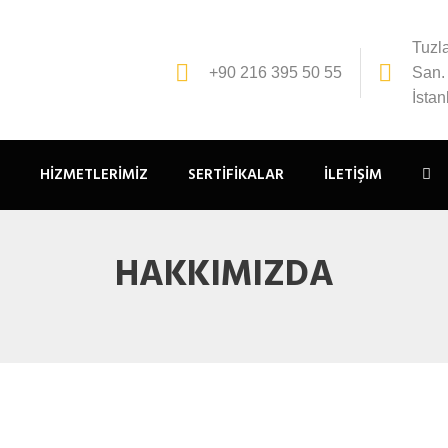
Tuzl
+90 216 395 50 55
San. 
İsta
HIZMETLERIMIZ
SERTIFIKALAR
İLETIŞIM
HAKKIMIZDA