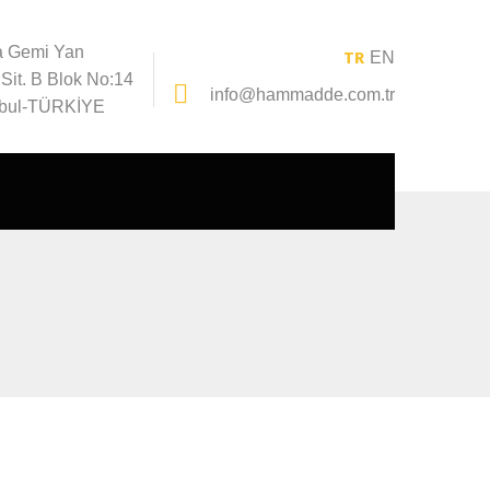
a Gemi Yan
TR
EN
Sit. B Blok No:14
info@hammadde.com.tr
nbul-TÜRKİYE